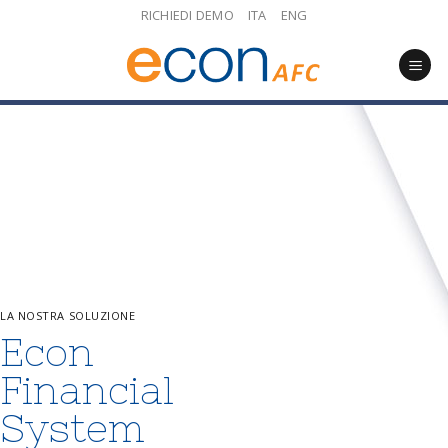
Skip
RICHIEDI DEMO
ITA
ENG
to
content
LA NOSTRA SOLUZIONE
Econ
Financial
System